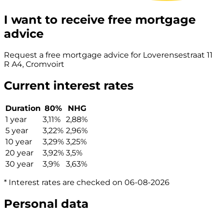
I want to receive free mortgage
advice
Request a free mortgage advice for Loverensestraat 11
R A4, Cromvoirt
Current interest rates
Duration
80%
NHG
1 year
3,11%
2,88%
5 year
3,22%
2,96%
10 year
3,29%
3,25%
20 year
3,92%
3,5%
30 year
3,9%
3,63%
* Interest rates are checked on 06-08-2026
Personal data