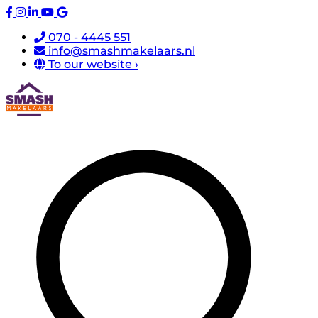
070 - 4445 551
info@smashmakelaars.nl
To our website ›