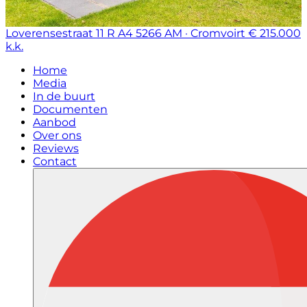
Loverensestraat 11 R A4
5266 AM · Cromvoirt
€ 215.000
k.k.
Home
Media
In de buurt
Documenten
Aanbod
Over ons
Reviews
Contact