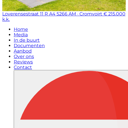
Loverensestraat 11 R A4
5266 AM · Cromvoirt
€ 215.000
k.k.
Home
Media
In de buurt
Documenten
Aanbod
Over ons
Reviews
Contact