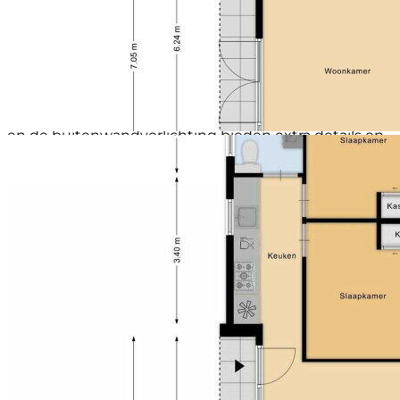
hier met privacy gebruik van kan maken. U kunt
ontspannen in de jacuzzi of uzelf verfrissen onder de
buitendouche op warme dagen. Het aangelegde
tegelterras biedt een mogelijkheid om te dineren of
te genieten van de rust met een bak koffie. De
verschillende terrassen bieden mogelijkheden tot
meerdere zitplekken, de inbouwspots in de overstek
en de buitenwandverlichting bieden extra details en
sfeer in de avond.
Bijzonderheden:
- Beschikt over hottub en buitendouche ten
behoeve van betere bezetting bij verhuur;
- Deze woning is helaas niet geschikt voor
permanente bewoning, maar bedoeld om te
verhuren;
- Verhuur in samenwerking met professionele
verhuurorganisatie Topparken;
- Wordt gemeubileerd opgeleverd;
- Oplevering in overleg;