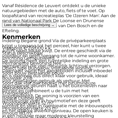
Vanaf Résidence de Leuvert ontdekt u de unieke
natuurgebieden met de auto, fiets of te voet. Op
loopafstand van recreatieplas 'De IJzeren Man'. Aan de
rand van Nationaal Park De Loonse en Drunense
Lees de volledige beschrijving →
Duinen en op 20 minuten van Den Bosch en de
Efteling.
Kenmerken
Indeling Begane grond Via de privéparkeerplaats
krijgt u toegang tot het perceel, hier kunt u twee
Vraagprijs
€ 215.000 k.k.
auto's naast elkaar kwijt. De entree geschiedt via de
Status
Beschikbaar
voordeur en geeft toegang tot de ruime woonkamer.
Inrichting
Gemeubileerd
De woning heeft een ruimtelijke indeling en grote
Permanente bewoning
Nee
raampartijen die veel natuurlijk lichtinval verzorgen.
Object type
Bungalow, vrijstaande woning
Daarnaast wordt het aangeboden inclusief inboedel
Soort bouw
Bestaande bouw
en is daarmee dus direct klaar voor gebruik, ideaal
Bouwjaar
2018
voor zowel eigen gebruik als verhuur. Met
Soort dak
Plat dak bedekt met bitumineuze
openslaande deuren haalt u het buitenleven naar
dakbedekking
binnen en combineert u de tuin met het
Energielabel
C
woongedeelte. De woning is voorzien van een
Isolatie
Dubbel glas
lichtkleurige vloer in houtmotief en deze geeft
Woonoppervlakte
52 m²
comfort en sfeer in combinatie met de inbouwspots
Perceeloppervlakte
213 m²
en het strakke afwerkingsniveau. De open keuken is
Inhoud
183 m³
in een neutrale maar moderne kleurstelling